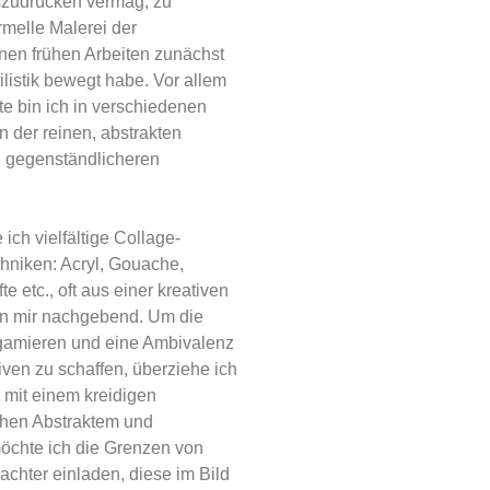
szudrücken vermag, zu
ormelle Malerei der
nen frühen Arbeiten zunächst
tilistik bewegt habe. Vor allem
 bin ich in verschiedenen
 der reinen, abstrakten
nd gegenständlicheren
ich vielfältige Collage-
hniken: Acryl, Gouache,
 etc., oft aus einer kreativen
in mir nachgebend. Um die
gamieren und eine Ambivalenz
iven zu schaffen, überziehe ich
 mit einem kreidigen
chen Abstraktem und
möchte ich die Grenzen von
achter einladen, diese im Bild