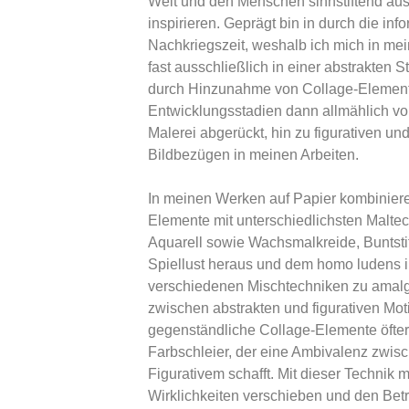
Welt und den Menschen sinnstiftend au
inspirieren. Geprägt bin in durch die inf
Nachkriegszeit, weshalb ich mich in mei
fast ausschließlich in einer abstrakten S
durch Hinzunahme von Collage-Elemente
Entwicklungsstadien dann allmählich von
Malerei abgerückt, hin zu figurativen u
Bildbezügen in meinen Arbeiten.
In meinen Werken auf Papier kombiniere 
Elemente mit unterschiedlichsten Maltec
Aquarell sowie Wachsmalkreide, Buntstifte
Spiellust heraus und dem homo ludens 
verschiedenen Mischtechniken zu amal
zwischen abstrakten und figurativen Mot
gegenständliche Collage-Elemente öfter
Farbschleier, der eine Ambivalenz zwis
Figurativem schafft. Mit dieser Technik 
Wirklichkeiten verschieben und den Betr