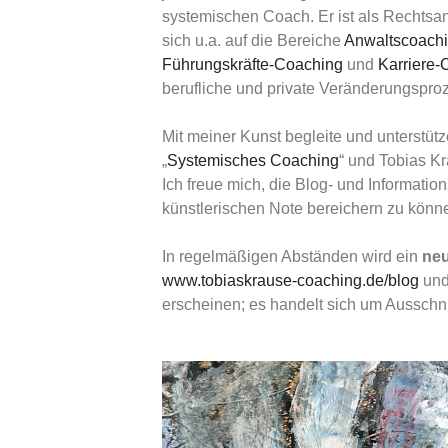
systemischen Coach. Er ist als Rechtsan
sich u.a. auf die Bereiche
Anwaltscoachin
Führungskräfte-Coaching
und
Karriere-
berufliche und private Veränderungsproze
Mit meiner Kunst begleite und unterstüt
„
Systemisches Coaching
“ und Tobias K
Ich freue mich, die Blog- und Information
künstlerischen Note bereichern zu könn
In regelmäßigen Abständen wird ein
ne
www.tobiaskrause-coaching.de/blog
un
erscheinen; es handelt sich um Ausschni