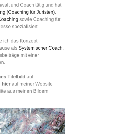
walt und Coach tätig und hat
g (Coaching für Juristen)
,
Coaching
sowie Coaching für
sse spezialisiert.
ze ich das Konzept
rause als
Systemischer Coach
.
sbeiträge mit einer
en.
ues
Titelbild
auf
d
hier
auf meiner Website
tte aus meinen Bildern.